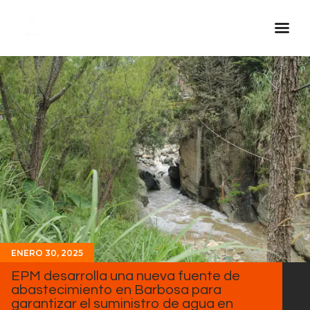
Inicio Real FM
Streaming
En Vivo
Descarga La APP
Programas
Noticias
Equipo
Sobre Nosotros
ENERO 30, 2025
Contactos
EPM desarrolla una nueva fuente de
abastecimiento en Barbosa para
garantizar el suministro de agua en