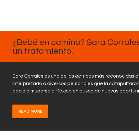
FEBRERO
27, 2025
¿Bebé en camino? Sara Corrales
un tratamiento.
Sara Corrales es una de las actrices más reconocidas de
interpretado a diversos personajes que la catapultaron 
decidió mudarse a México en busca de nuevas oportun
READ MORE