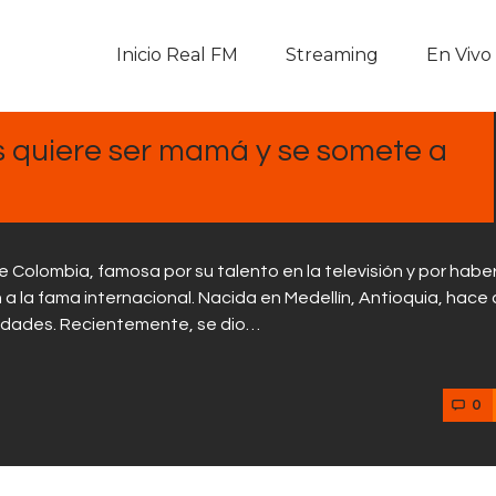
Inicio Real FM
Inicio Real FM
Streaming
En Vivo
Streaming
En Vivo
 quiere ser mamá y se somete a
Descarga La APP
Programas
 Colombia, famosa por su talento en la televisión y por habe
a la fama internacional. Nacida en Medellín, Antioquia, hace
Noticias
idades. Recientemente, se dio…
Equipo
0
Sobre Nosotros