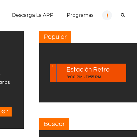
Descarga La APP
Programas
Popular
Estación Retro
r
8:00 PM
-
11:55 PM
 años
1
Buscar