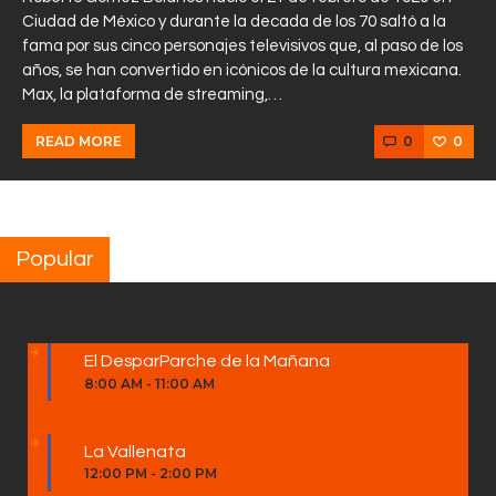
Ciudad de México y durante la decada de los 70 saltó a la
fama por sus cinco personajes televisivos que, al paso de los
años, se han convertido en icónicos de la cultura mexicana.
Max, la plataforma de streaming,…
0
0
READ MORE
Popular
El DesparParche de la Mañana
8:00 AM
-
11:00 AM
La Vallenata
12:00 PM
-
2:00 PM