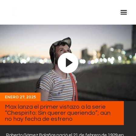
Inicio Real FM
Streaming
En Vivo
Descarga La APP
Programas
Noticias
ENERO 27, 2025
Equipo
Max lanza el primer vistazo a la serie
Sobre Nosotros
“Chespirito: Sin querer queriendo”; aún
no hay fecha de estreno
Contactos
Roberto Gómez Bolaños nació el 21 de febrero de 1929 en