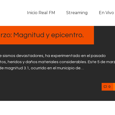
Inicio Real FM
Inicio Real FM
Streaming
En Vivo
Streaming
En Vivo
zo: Magnitud y epicentro.
Descarga La APP
 de sismos devastadores, ha experimentado en el pasado
Programas
s, heridos y daños materiales considerables. Este 5 de marz
e magnitud 3.1, ocurrido en el municipio de…
Noticias
0
Equipo
Sobre Nosotros