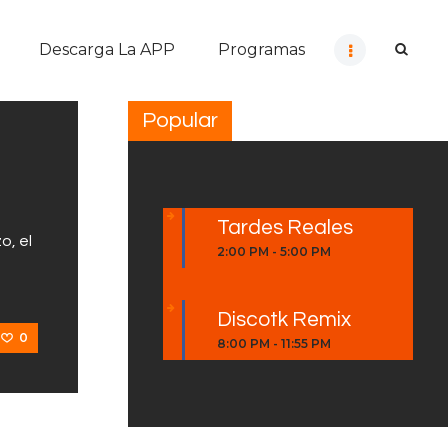
Descarga La APP
Programas
Popular
Tardes Reales
o, el
2:00 PM
-
5:00 PM
Discotk Remix
0
8:00 PM
-
11:55 PM