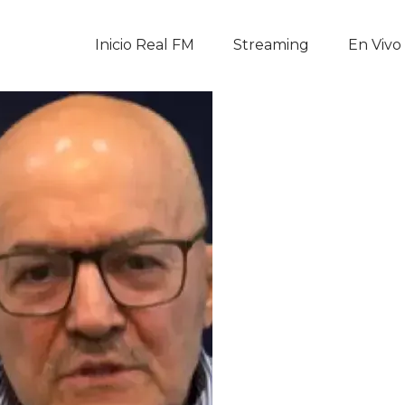
Inicio Real FM
Inicio Real FM
Streaming
En Vivo
Streaming
En Vivo
Descarga La APP
Programas
Noticias
Equipo
Sobre Nosotros