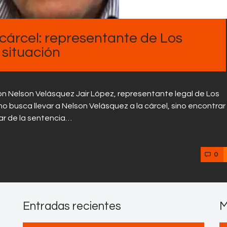
Contactos
cárcel: representante de Los
 situación
con Nelson Velásquez Jair López, representante legal de Los
no busca llevar a Nelson Velásquez a la cárcel, sino encontrar
sar de la sentencia…
0
Entradas recientes
M