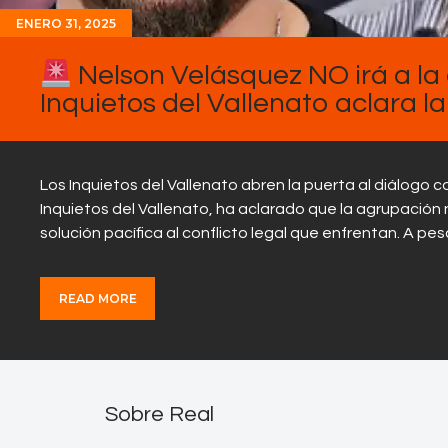
ENERO 31, 2025
Nelson Velásquez NO irá a la 
Inquietos del Vallenato aclara la
Los Inquietos del Vallenato abren la puerta al diálogo 
Inquietos del Vallenato, ha aclarado que la agrupación 
solución pacífica al conflicto legal que enfrentan. A pe
READ MORE
Sobre Real