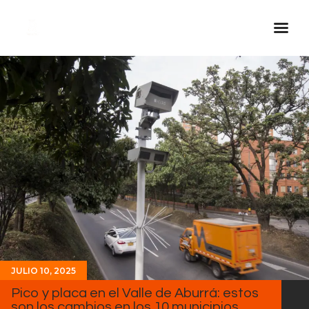
Inicio Real FM
Streaming
En Vivo
Descarga La APP
Programas
Noticias
Equipo
Sobre Nosotros
Contactos
JULIO 10, 2025
Pico y placa en el Valle de Aburrá: estos
son los cambios en los 10 municipios