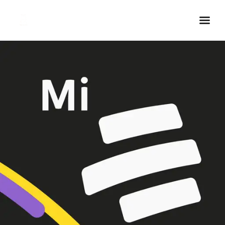
Inicio Real FM
Streaming
En Vivo
Descarga La APP
Programas
Noticias
Equipo
Sobre Nosotros
Contactos