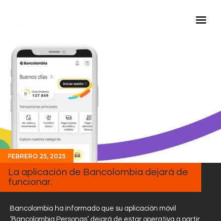
Inicio Real FM
Streaming
En Vivo
Descarga La APP
Programas
Noticias
FEBRERO 25, 2025
Equipo
La aplicación de Bancolombia dejará de
Sobre Nosotros
funcionar.
Contactos
Bancolombia ha informado que su aplicación móvil
‘Bancolombia Personas’ dejará de estar operativa a partir