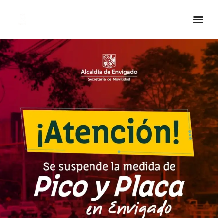
Inicio Real FM
Streaming
En Vivo
Descarga La APP
Programas
Noticias
Equipo
Sobre Nosotros
Contactos