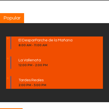
Popular
El DesparParche de la Mañana
8:00 AM
-
11:00 AM
La Vallenata
12:00 PM
-
2:00 PM
Tardes Reales
2:00 PM
-
5:00 PM