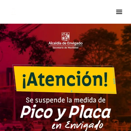
Inicio Real FM
Streaming
En Vivo
Descarga La APP
Programas
Noticias
Equipo
Sobre Nosotros
Contactos