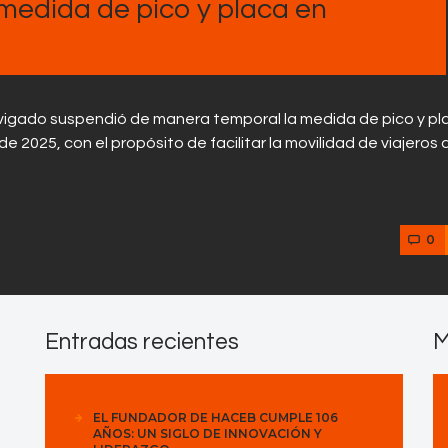
medida de pico y placa en
Envigado suspendió de manera temporal la medida de pico y pl
e 2025, con el propósito de facilitar la movilidad de viajeros
0
Entradas recientes
M
EL FUNDADOR DE HACEB CUMPLE 106
AÑOS: UN SIGLO DE INNOVACIÓN Y