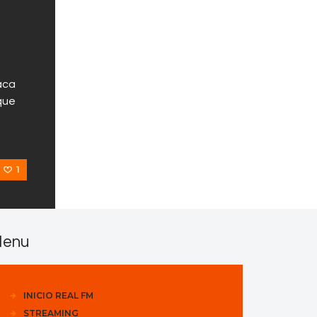
aca
 que
1
enu
INICIO REAL FM
STREAMING