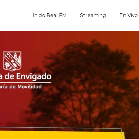
Inicio Real FM
Inicio Real FM
Streaming
En Vivo
Streaming
En Vivo
Descarga La APP
Programas
Noticias
Equipo
Sobre Nosotros