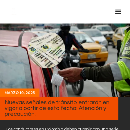
Inicio Real FM
Streaming
En Vivo
Descarga La APP
Programas
Noticias
MARZO 10, 2025
Equipo
Nuevas señales de tránsito entrarán en
Sobre Nosotros
vigor a partir de esta fecha: Atención y
precaución.
Contactos
Los conductores en Colombia deben cumplir con una serie