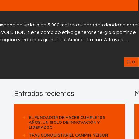
spone de un lote de 5.000 metros cuadrados donde se prod
EVOLUTION, tiene como objetivo generar energía a partir de
drógeno verde más grande de América Latina. A través…
0
Entradas recientes
M
EL FUNDADOR DE HACEB CUMPLE 106
AÑOS: UN SIGLO DE INNOVACIÓN Y
LIDERAZGO
TRAS CONQUISTAR EL CAMPÍN, YEISON