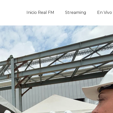
Inicio Real FM
Inicio Real FM
Streaming
En Vivo
Streaming
En Vivo
Descarga La APP
Programas
Noticias
Equipo
Sobre Nosotros