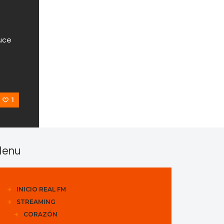
uce
1
enu
INICIO REAL FM
STREAMING
CORAZÓN