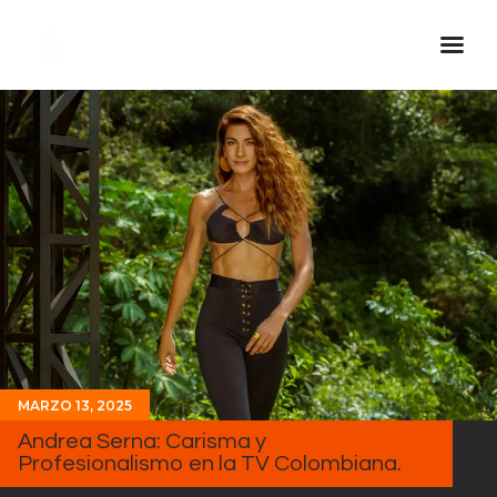
Inicio Real FM
Streaming
En Vivo
Descarga La APP
Programas
Noticias
Equipo
Sobre Nosotros
MARZO 13, 2025
Contactos
Andrea Serna: Carisma y
Profesionalismo en la TV Colombiana.