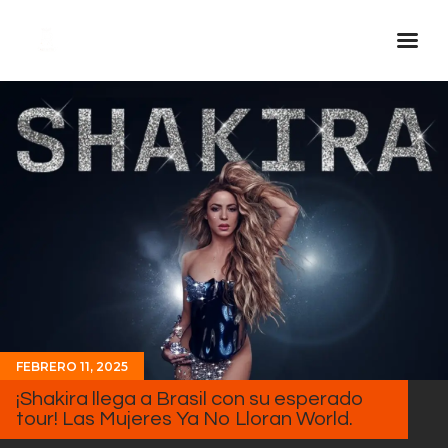
Inicio Real FM
Streaming
En Vivo
Descarga La APP
Programas
Noticias
Equipo
Sobre Nosotros
FEBRERO 11, 2025
Contactos
¡Shakira llega a Brasil con su esperado
tour! Las Mujeres Ya No Lloran World.