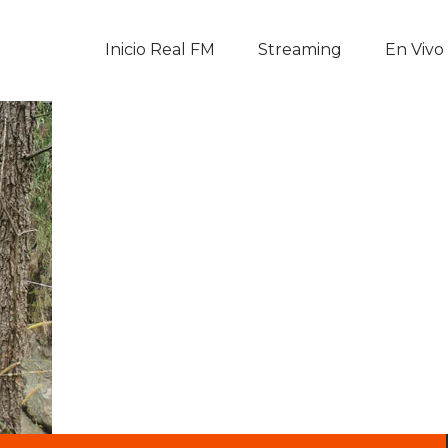
Inicio Real FM
Inicio Real FM
Streaming
En Vivo
Streaming
En Vivo
Descarga La APP
Programas
Noticias
Equipo
Sobre Nosotros