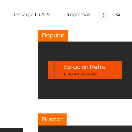
Descarga La APP
Programas
Popular
Estación Retro
8:00 PM
-
11:55 PM
Buscar