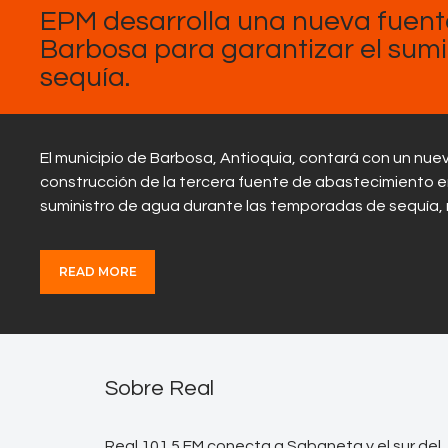
EPM desarrolla una nueva fuent
Barbosa para garantizar el sum
sequía.
El municipio de Barbosa, Antioquia, contará con un nue
construcción de la tercera fuente de abastecimiento e
suministro de agua durante las temporadas de sequía,
READ MORE
Sobre Real
Real 101.5 FM conecta a Sabaneta y el sur del