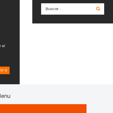
Buscar:
 el
0
enu