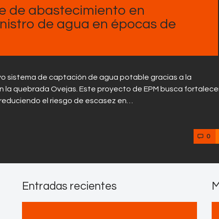
Contactos
e de abastecimiento en
inistro de agua en épocas de
vo sistema de captación de agua potable gracias a la
n la quebrada Ovejas. Este proyecto de EPM busca fortalecer
 reduciendo el riesgo de escasez en…
0
Entradas recientes
M