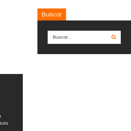
Buscar
Buscar:
a
aula