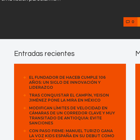
0
Entradas recientes
M
EL FUNDADOR DE HACEB CUMPLE 106
AÑOS: UN SIGLO DE INNOVACIÓN Y
LIDERAZGO
TRAS CONQUISTAR EL CAMPÍN, YEISON
JIMÉNEZ PONE LA MIRA EN MÉXICO
MODIFICAN LÍMITES DE VELOCIDAD EN
CÁMARAS DE UN CORREDOR CLAVE Y MUY
TRANSITADO DE ANTIOQUIA: EVITE
SANCIONES
CON PASO FIRME: MANUEL TURIZO GANA
LA VOZ KIDS ESPAÑA EN SU DEBUT COMO