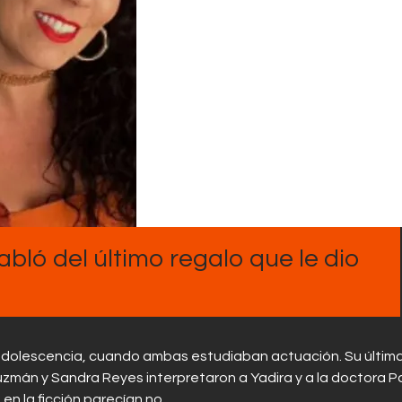
Contactos
bló del último regalo que le dio
dolescencia, cuando ambas estudiaban actuación. Su últim
uzmán y Sandra Reyes interpretaron a Yadira y a la doctora P
en la ficción parecían no…