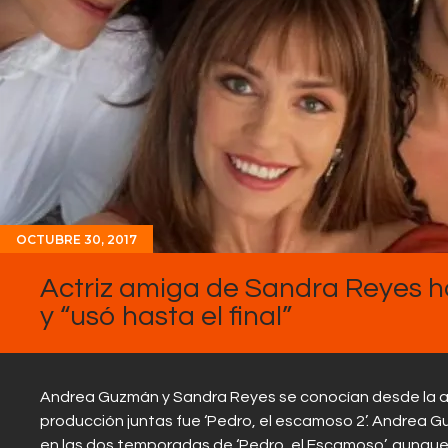
OCTUBRE 30, 2017
Actriz amiga de Sandra Reyes ha
y “usó hasta el final”
Andrea Guzmán y Sandra Reyes se conocían desde la a
producción juntas fue ‘Pedro, el escamoso 2’. Andrea G
en las dos temporadas de ‘Pedro, el Escamoso’, aunque 