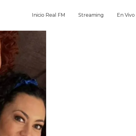
Inicio Real FM
Inicio Real FM
Streaming
En Vivo
Streaming
En Vivo
Descarga La APP
Programas
Noticias
Equipo
Sobre Nosotros