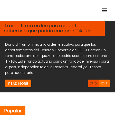
FEBRERO
4, 2025
Trump firma orden para crear fondo
soberano que podría comprar Tik Tok
Inicio Real FM
Streaming
Donald Trump firmó una orden ejecutiva para que los
En Vivo
departamentos del Tesoro y Comercio de EE. UU. creen un
fondo soberano de riqueza, que podría usarse para comprar
Descarga La APP
TikTok. Este fondo actuaría como un fondo de inversión para
Programas
el país, independiente de la Reserva Federal y el Tesoro,
pero necesitaría…
Noticias
Equipo
0
1
READ MORE
Sobre Nosotros
Contactos
Popular