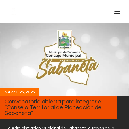
Inicio Real FM
Streaming
En Vivo
Descarga La APP
Programas
Noticias
MARZO 25, 2025
Equipo
Convocatoria abierta para integrar el
Sobre Nosotros
“Consejo Territorial de Planeación de
Sabaneta”.
Contactos
La Administración Municipal de Sabaneta, a través de la