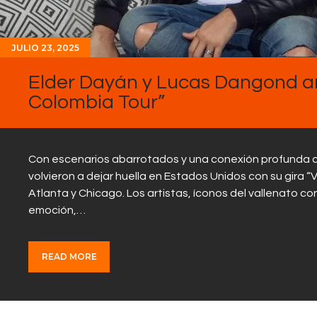
JULIO 23, 2025
Elder Dayán y Lucas Dangond ar
Colombia Tour”
Con escenarios abarrotados y una conexión profunda c
volvieron a dejar huella en Estados Unidos con su gira “
Atlanta y Chicago. Los artistas, íconos del vallenato
emoción,…
READ MORE