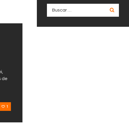
Buscar:
i,
s de
1