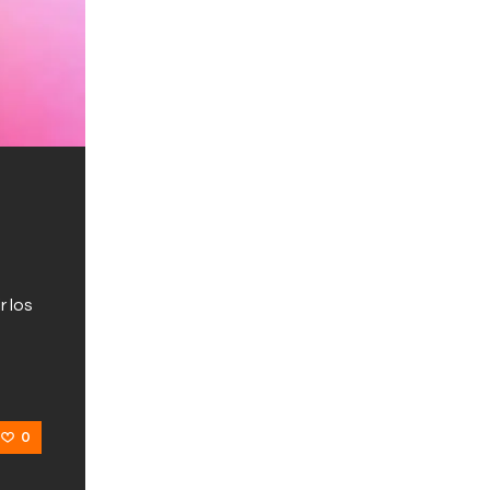
r los
0