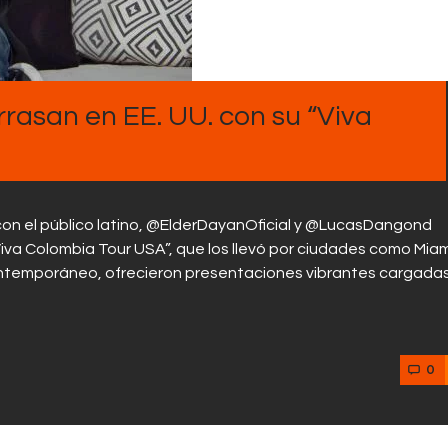
Contactos
rasan en EE. UU. con su “Viva
on el público latino, @ElderDayanOficial y @LucasDangond
Viva Colombia Tour USA”, que los llevó por ciudades como Miam
 contemporáneo, ofrecieron presentaciones vibrantes cargada
0