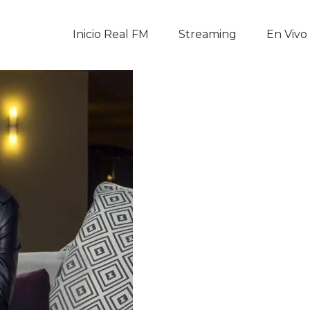
Inicio Real FM
Inicio Real FM
Streaming
En Vivo
Streaming
En Vivo
Descarga La APP
Programas
Noticias
Equipo
Sobre Nosotros