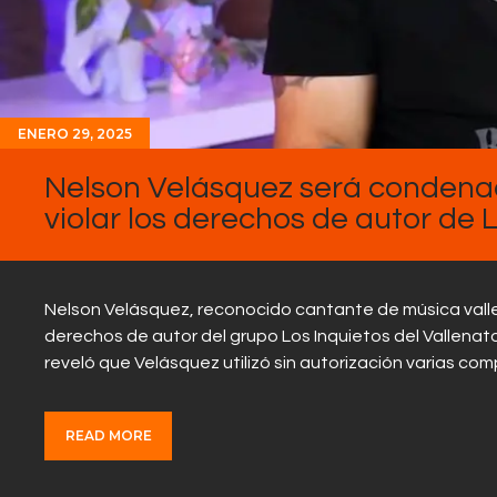
ENERO 29, 2025
Nelson Velásquez será condenad
violar los derechos de autor de L
Nelson Velásquez, reconocido cantante de música vallen
derechos de autor del grupo Los Inquietos del Vallenato
reveló que Velásquez utilizó sin autorización varias c
READ MORE