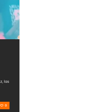
s
z, las
0