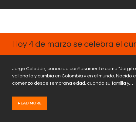
MARZO
4, 2025
Hoy 4 de marzo se celebra el c
Jorge Celedón, conocido cariñosamente como “Jorgito C
vallenata y cumbia en Colombia y en el mundo. Nacido el
comenzó desde temprana edad, cuando su familia y…
READ MORE