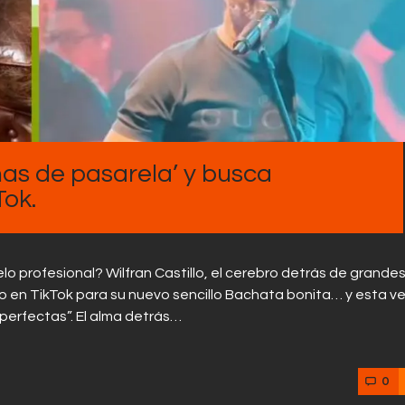
inas de pasarela’ y busca
Tok.
lo profesional? Wilfran Castillo, el cerebro detrás de grande
o en TikTok para su nuevo sencillo Bachata bonita… y esta ve
perfectas”. El alma detrás…
0