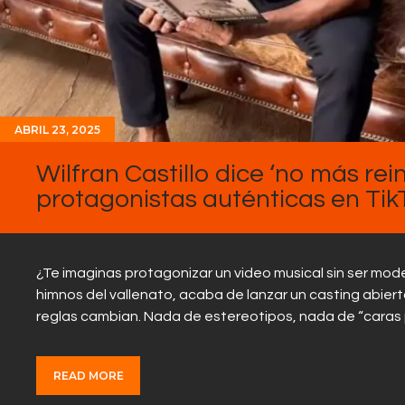
ABRIL 23, 2025
Wilfran Castillo dice ‘no más re
protagonistas auténticas en Tik
¿Te imaginas protagonizar un video musical sin ser mode
himnos del vallenato, acaba de lanzar un casting abiert
reglas cambian. Nada de estereotipos, nada de “caras 
READ MORE