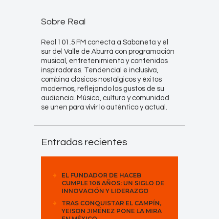
Sobre Real
Real 101.5 FM conecta a Sabaneta y el
sur del Valle de Aburrá con programación
musical, entretenimiento y contenidos
inspiradores. Tendencial e inclusiva,
combina clásicos nostálgicos y éxitos
modernos, reflejando los gustos de su
audiencia. Música, cultura y comunidad
se unen para vivir lo auténtico y actual.
Entradas recientes
EL FUNDADOR DE HACEB
CUMPLE 106 AÑOS: UN SIGLO DE
INNOVACIÓN Y LIDERAZGO
TRAS CONQUISTAR EL CAMPÍN,
YEISON JIMÉNEZ PONE LA MIRA
EN MÉXICO