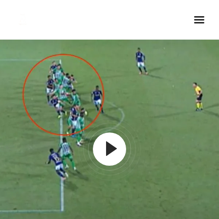
Inicio Real FM
Streaming
En Vivo
Descarga La APP
Programas
Noticias
Equipo
Sobre Nosotros
Contactos