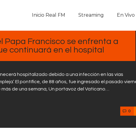
Inicio Real FM
Inicio Real FM
Streaming
En Vivo
Streaming
En Vivo
l Papa Francisco se enfrenta a
ue continuará en el hospital
Descarga La APP
Programas
ecerá hospitalizado debido a una infección en las vías
leja’. El pontífice, de 88 años, fue ingresado el pasado viern
Noticias
e más de una semana, Un portavoz del Vaticano…
Equipo
0
Sobre Nosotros