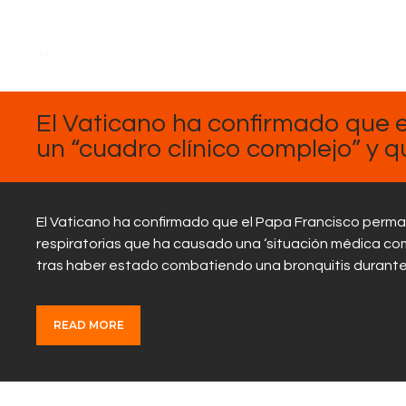
FEBRERO
17, 2025
El Vaticano ha confirmado que e
un “cuadro clínico complejo” y q
El Vaticano ha confirmado que el Papa Francisco perman
respiratorias que ha causado una ‘situación médica comp
tras haber estado combatiendo una bronquitis durant
READ MORE