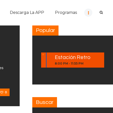
Descarga La APP
Programas
Popular
Estación Retro
8:00 PM
-
11:55 PM
es
0
Buscar