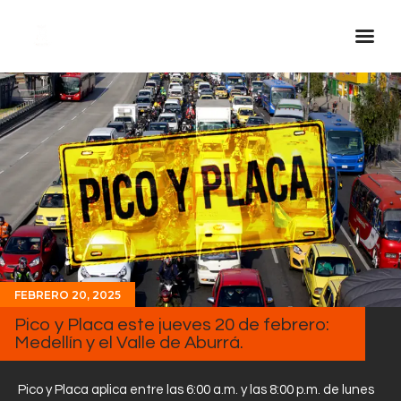
Inicio Real FM
Streaming
En Vivo
Descarga La APP
Programas
Noticias
Equipo
FEBRERO 20, 2025
Sobre Nosotros
Pico y Placa este jueves 20 de febrero:
Medellín y el Valle de Aburrá.
Contactos
Pico y Placa aplica entre las 6:00 a.m. y las 8:00 p.m. de lunes