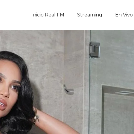
Inicio Real FM
Inicio Real FM
Streaming
En Vivo
Streaming
En Vivo
Descarga La APP
Programas
Noticias
Equipo
Sobre Nosotros