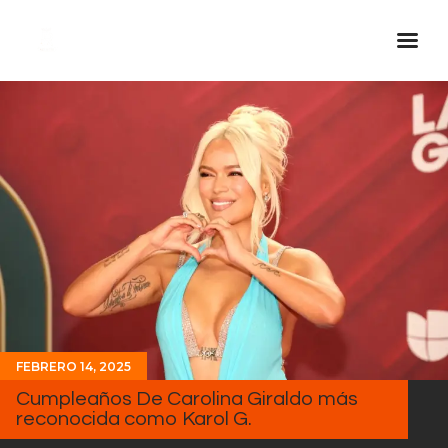
Inicio Real FM
Streaming
En Vivo
Descarga La APP
Programas
Noticias
Equipo
Sobre Nosotros
FEBRERO 14, 2025
Contactos
Cumpleaños De Carolina Giraldo más
reconocida como Karol G.