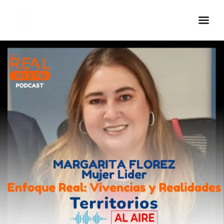
Inicio Real FM
Streaming
En Vivo
Descarga La APP
Programas
Noticias
Equipo
Sobre Nosotros
Contactos