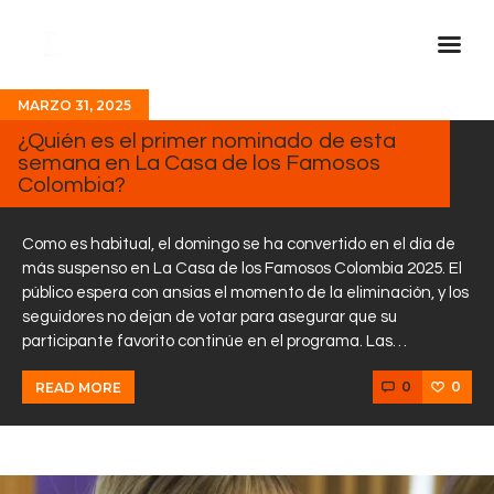
MARZO 31, 2025
Inicio Real FM
¿Quién es el primer nominado de esta
semana en La Casa de los Famosos
Streaming
Colombia?
En Vivo
Descarga La APP
Como es habitual, el domingo se ha convertido en el día de
más suspenso en La Casa de los Famosos Colombia 2025. El
Programas
público espera con ansias el momento de la eliminación, y los
seguidores no dejan de votar para asegurar que su
Noticias
participante favorito continúe en el programa. Las…
Equipo
0
0
READ MORE
Sobre Nosotros
Contactos