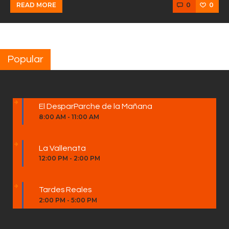
0
0
READ MORE
Popular
El DesparParche de la Mañana
8:00 AM
-
11:00 AM
La Vallenata
12:00 PM
-
2:00 PM
Tardes Reales
2:00 PM
-
5:00 PM