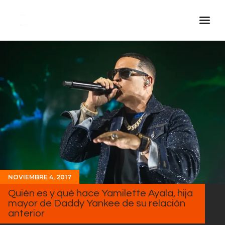
Inicio Real FM
Streaming
En Vivo
Descarga La APP
Programas
Noticias
Equipo
NOVIEMBRE 4, 2017
Sobre Nosotros
Quién es y qué hace Yamilette Ayala, hija
Contactos
mayor de Daddy Yankee de su relación
anterior