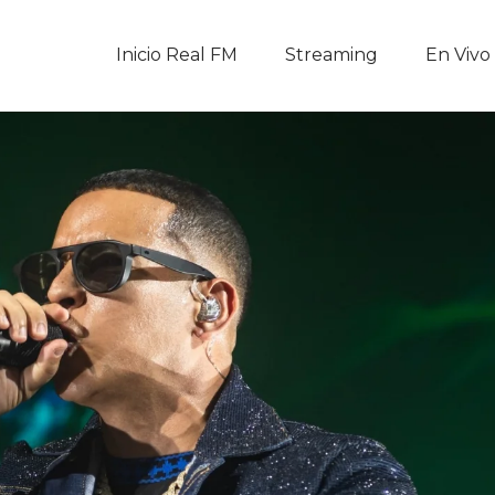
Inicio Real FM
Inicio Real FM
Streaming
En Vivo
Streaming
En Vivo
Descarga La APP
Programas
Noticias
Equipo
Sobre Nosotros