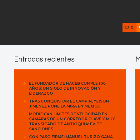
0
Entradas recientes
M
EL FUNDADOR DE HACEB CUMPLE 106
AÑOS: UN SIGLO DE INNOVACIÓN Y
LIDERAZGO
TRAS CONQUISTAR EL CAMPÍN, YEISON
JIMÉNEZ PONE LA MIRA EN MÉXICO
MODIFICAN LÍMITES DE VELOCIDAD EN
CÁMARAS DE UN CORREDOR CLAVE Y MUY
TRANSITADO DE ANTIOQUIA: EVITE
SANCIONES
CON PASO FIRME: MANUEL TURIZO GANA