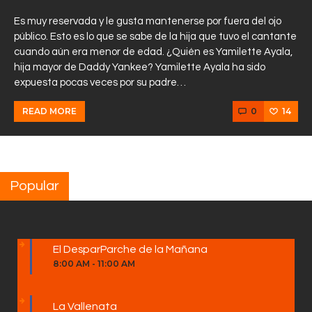
Es muy reservada y le gusta mantenerse por fuera del ojo
público. Esto es lo que se sabe de la hija que tuvo el cantante
cuando aún era menor de edad. ¿Quién es Yamilette Ayala,
hija mayor de Daddy Yankee? Yamilette Ayala ha sido
expuesta pocas veces por su padre…
0
14
READ MORE
Popular
El DesparParche de la Mañana
8:00 AM
-
11:00 AM
La Vallenata