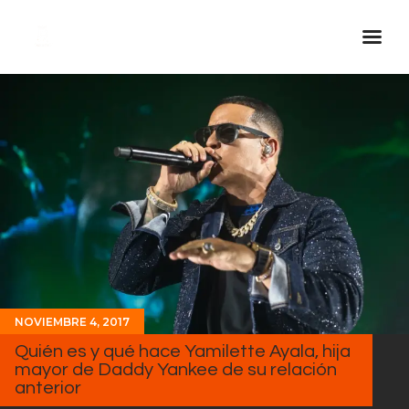
Inicio Real FM
Streaming
En Vivo
Descarga La APP
Programas
Noticias
Equipo
NOVIEMBRE 4, 2017
Sobre Nosotros
Quién es y qué hace Yamilette Ayala, hija
Contactos
mayor de Daddy Yankee de su relación
anterior