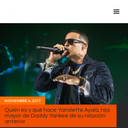
Inicio Real FM
Streaming
En Vivo
Descarga La APP
Programas
Noticias
Equipo
NOVIEMBRE 4, 2017
Sobre Nosotros
Quién es y qué hace Yamilette Ayala, hija
Contactos
mayor de Daddy Yankee de su relación
anterior