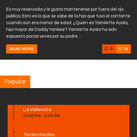
Es muy reservada y le gusta mantenerse por fuera del ojo
público. Esto es lo que se sabe de la hija que tuvo el cantante
cuando aún era menor de edad. ¿Quién es Yamilette Ayala,
hija mayor de Daddy Yankee? Yamilette Ayala ha sido
expuesta pocas veces por su padre…
0
14
READ MORE
Popular
La Vallenata
12:00 PM
-
2:00 PM
Tardes Reales