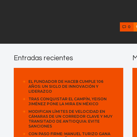
0
Entradas recientes
M
EL FUNDADOR DE HACEB CUMPLE 106
AÑOS: UN SIGLO DE INNOVACIÓN Y
LIDERAZGO
TRAS CONQUISTAR EL CAMPÍN, YEISON
JIMÉNEZ PONE LA MIRA EN MÉXICO
MODIFICAN LÍMITES DE VELOCIDAD EN
CÁMARAS DE UN CORREDOR CLAVE Y MUY
TRANSITADO DE ANTIOQUIA: EVITE
SANCIONES
CON PASO FIRME: MANUEL TURIZO GANA