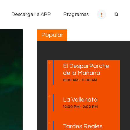
Descarga La APP
Programas
Popular
El DesparParche
de la Mañana
8:00 AM
-
11:00 AM
La Vallenata
12:00 PM
-
2:00 PM
Tardes Reales