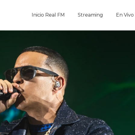
Inicio Real FM
Inicio Real FM
Streaming
En Vivo
Streaming
En Vivo
Descarga La APP
Programas
Noticias
Equipo
Sobre Nosotros