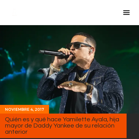
Inicio Real FM
Streaming
En Vivo
Descarga La APP
Programas
Noticias
Equipo
NOVIEMBRE 4, 2017
Sobre Nosotros
Quién es y qué hace Yamilette Ayala, hija
Contactos
mayor de Daddy Yankee de su relación
anterior