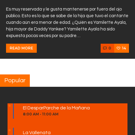
Es muy reservada y le gusta mantenerse por fuera del ojo
público. Esto es lo que se sabe de la hija que tuvo el cantante
cuando aún era menor de edad. ¿Quién es Yamilette Ayala,
hija mayor de Daddy Yankee? Yamilette Ayala ha sido
expuesta pocas veces por su padre…
0
14
READ MORE
Popular
El DesparParche de la Mañana
8:00 AM
-
11:00 AM
La Vallenata