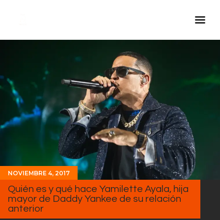
Inicio Real FM
Streaming
En Vivo
Descarga La APP
Programas
Noticias
Equipo
NOVIEMBRE 4, 2017
Sobre Nosotros
Quién es y qué hace Yamilette Ayala, hija
Contactos
mayor de Daddy Yankee de su relación
anterior