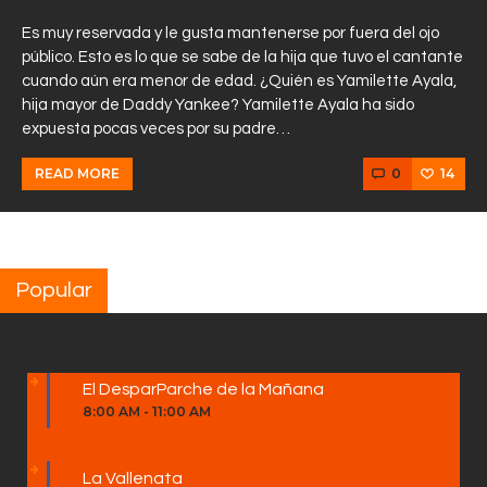
Es muy reservada y le gusta mantenerse por fuera del ojo
público. Esto es lo que se sabe de la hija que tuvo el cantante
cuando aún era menor de edad. ¿Quién es Yamilette Ayala,
hija mayor de Daddy Yankee? Yamilette Ayala ha sido
expuesta pocas veces por su padre…
0
14
READ MORE
Popular
El DesparParche de la Mañana
8:00 AM
-
11:00 AM
La Vallenata