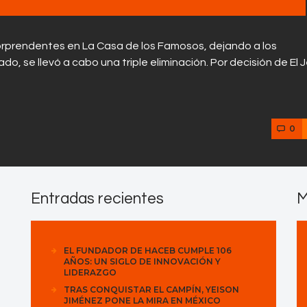
Contactos
orprendentes en La Casa de los Famosos, dejando a los
o, se llevó a cabo una triple eliminación. Por decisión de El J
0
Entradas recientes
M
EL FUNDADOR DE HACEB CUMPLE 106
AÑOS: UN SIGLO DE INNOVACIÓN Y
LIDERAZGO
TRAS CONQUISTAR EL CAMPÍN, YEISON
JIMÉNEZ PONE LA MIRA EN MÉXICO