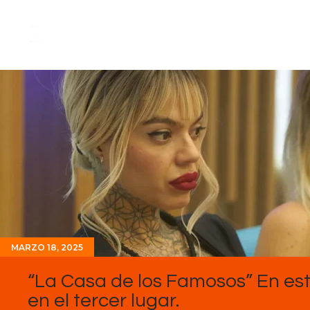
MARZO 18, 2025
“La Casa de los Famosos” En es
en el tercer lugar.