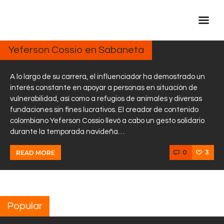
DICIEMBRE
26, 2024
Yeferson Cossio en Sabaneta
Inicio Real FM
Streaming
A lo largo de su carrera, el influenciador ha demostrado un
interés constante en apoyar a personas en situación de
En Vivo
vulnerabilidad, así como a refugios de animales y diversas
fundaciones sin fines lucrativos. El creador de contenido
Descarga La APP
colombiano Yeferson Cossio llevó a cabo un gesto solidario
Programas
durante la temporada navideña…
Noticias
0
3
READ MORE
Equipo
Sobre Nosotros
Contactos
Popular