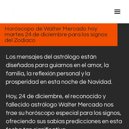
DICIEMBRE
24, 2024
Horóscopo de Walter Mercado hoy
martes 24 de diciembre para los signos
Inicio Real FM
del Zodiaco
Streaming
En Vivo
Los mensajes del astrólogo están
Descarga La APP
diseñados para guiarnos en el amor, la
familia, la reflexión personal y la
Programas
prosperidad en esta noche de Navidad.
Noticias
Equipo
Hoy, 24 de diciembre, el reconocido y
Sobre Nosotros
fallecido astrólogo Walter Mercado nos
trae su horóscopo especial para los signos,
Contactos
ofreciendo sus sabias predicciones en esta