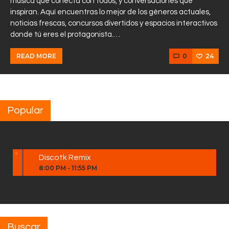
música que conecta con todos, y conversaciones que
inspiran. Aquí encuentras lo mejor de los géneros actuales,
noticias frescas, concursos divertidos y espacios interactivos
donde tú eres el protagonista.…
0
24
READ MORE
Popular
Discotk Remix
8:00 PM
-
11:55 PM
Buscar