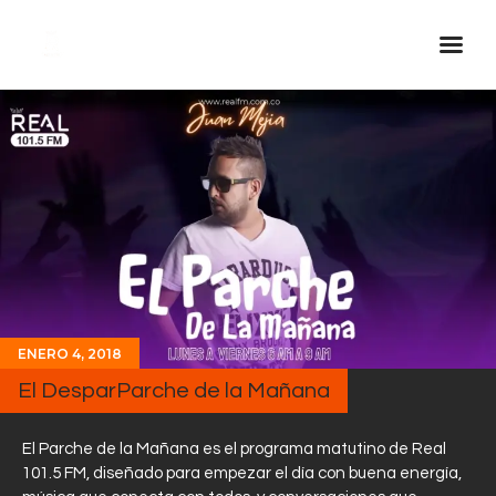
Inicio Real FM
Streaming
En Vivo
Descarga La APP
Programas
Noticias
ENERO 4, 2018
Equipo
El DesparParche de la Mañana
Sobre Nosotros
Contactos
El Parche de la Mañana es el programa matutino de Real
101.5 FM, diseñado para empezar el día con buena energía,