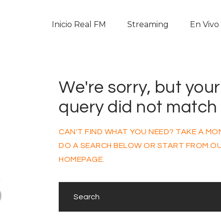
Inicio Real FM
Inicio Real FM
Streaming
En Vivo
Streaming
En Vivo
We're sorry, but your
Descarga La APP
query did not match
Programas
CAN'T FIND WHAT YOU NEED? TAKE A M
Noticias
DO A SEARCH BELOW OR START FROM
O
s
HOMEPAGE
.
Equipo
Sobre Nosotros