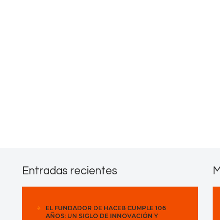
Contactos
Entradas recientes
M
EL FUNDADOR DE HACEB CUMPLE 106
AÑOS: UN SIGLO DE INNOVACIÓN Y