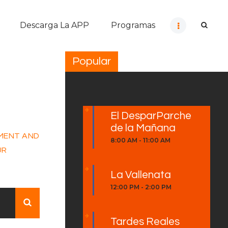
Descarga La APP
Programas
Popular
El DesparParche
de la Mañana
OMENT AND
8:00 AM
-
11:00 AM
UR
La Vallenata
12:00 PM
-
2:00 PM
Tardes Reales