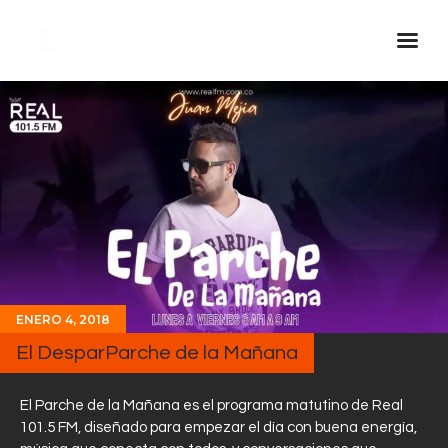
Inicio Real FM
Streaming
En Vivo
Descarga La APP
Programas
Noticias
ENERO 4, 2018
Equipo
El DesparParche de la Mañana
Sobre Nosotros
Contactos
El Parche de la Mañana es el programa matutino de Real
101.5 FM, diseñado para empezar el día con buena energía,