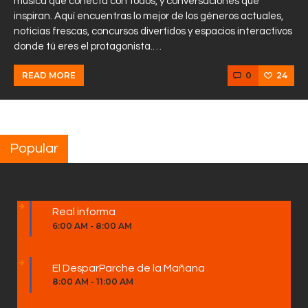
música que conecta con todos, y conversaciones que
inspiran. Aquí encuentras lo mejor de los géneros actuales,
noticias frescas, concursos divertidos y espacios interactivos
donde tú eres el protagonista.…
0
24
READ MORE
Popular
Real informa
6:00 AM
-
8:00 AM
El DesparParche de la Mañana
8:00 AM
-
11:00 AM