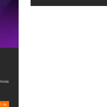
icias
24