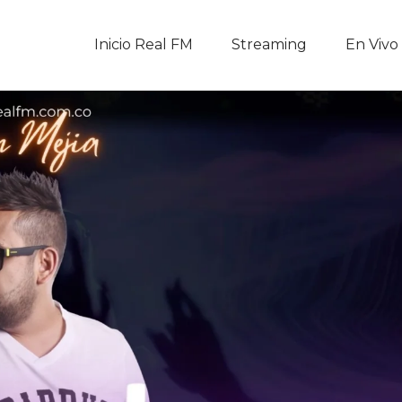
Inicio Real FM
Inicio Real FM
Streaming
En Vivo
Streaming
En Vivo
Descarga La APP
Programas
Noticias
Equipo
Sobre Nosotros