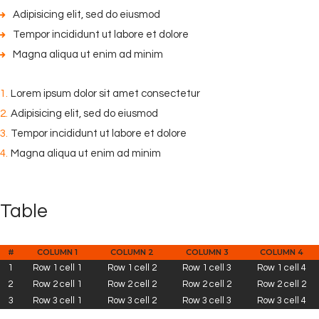
Adipisicing elit, sed do eiusmod
Tempor incididunt ut labore et dolore
Magna aliqua ut enim ad minim
Lorem ipsum dolor sit amet consectetur
Adipisicing elit, sed do eiusmod
Tempor incididunt ut labore et dolore
Magna aliqua ut enim ad minim
Table
#
COLUMN 1
COLUMN 2
COLUMN 3
COLUMN 4
1
Row 1 cell 1
Row 1 cell 2
Row 1 cell 3
Row 1 cell 4
2
Row 2 cell 1
Row 2 cell 2
Row 2 cell 2
Row 2 cell 2
3
Row 3 cell 1
Row 3 cell 2
Row 3 cell 3
Row 3 cell 4