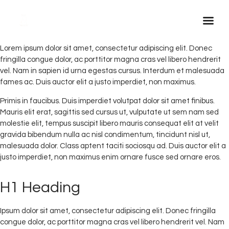
Lorem ipsum dolor sit amet, consectetur adipiscing elit. Donec
fringilla congue dolor, ac porttitor magna cras vel libero hendrerit
Inicio Real FM
vel. Nam in sapien id urna egestas cursus. Interdum et malesuada
Streaming
fames ac. Duis auctor elit a justo imperdiet, non maximus.
En Vivo
Primis in faucibus. Duis imperdiet volutpat dolor sit amet finibus.
Mauris elit erat, sagittis sed cursus ut, vulputate ut sem nam sed
Descarga La APP
molestie elit, tempus suscipit libero mauris consequat elit at velit
Programas
gravida bibendum nulla ac nisl condimentum, tincidunt nisl ut,
malesuada dolor. Class aptent taciti sociosqu ad. Duis auctor elit a
Noticias
justo imperdiet, non maximus enim ornare fusce sed ornare eros.
Equipo
Sobre Nosotros
H1 Heading
Contactos
Ipsum dolor sit amet, consectetur adipiscing elit. Donec fringilla
congue dolor, ac porttitor magna cras vel libero hendrerit vel. Nam