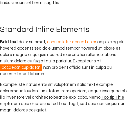
finibus mauris elit erat, sagittis.
Standard Inline Elements
Bold text
dolor sit amet,
consectetur accent color
adipisicing elit,
hovered accents sed do eiusmod tempor hovered ut labore et
dolore magna aliqu quis nostrud exercitation ullamco laboris
nisllum dolore eu fugiat nulla pariatur. Excepteur sint
occaecat cupidatat
non proident officia sunt in culpa qui
deserunt mest laborum.
Example iste natus error sit voluptatem italic text example
doloremque laudantium, totam rem aperiam, eaque ipsa quae ab
illo inventore vei architecto beatae explicabo. Nemo
Tooltip Title
enptatem quia oluptas aut odit aut fugit, sed quia consequuntur
magni dolores eos quiet.