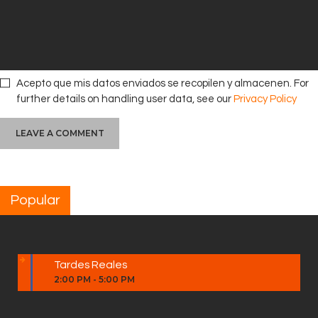
Acepto que mis datos enviados se recopilen y almacenen. For
further details on handling user data, see our
Privacy Policy
Popular
Tardes Reales
2:00 PM
-
5:00 PM