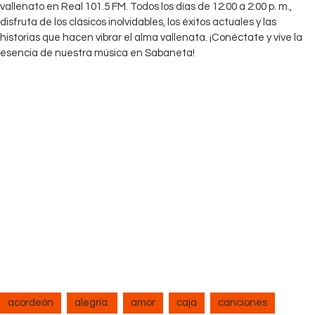
vallenato en Real 101.5 FM. Todos los días de 12:00 a 2:00 p. m.,
disfruta de los clásicos inolvidables, los éxitos actuales y las
historias que hacen vibrar el alma vallenata. ¡Conéctate y vive la
esencia de nuestra música en Sabaneta!
acordeón
alegría.
amor
caja
canciones