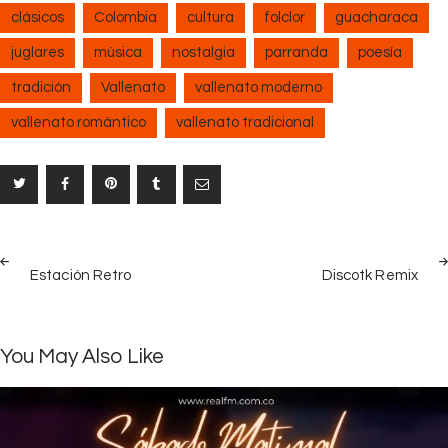
clásicos
Colombia
cultura
folclor
guacharaca
juglares
música
nostalgia
parranda
poesía
tradición
Vallenato
vallenato moderno
vallenato romántico
vallenato tradicional
Navegación
PREV
NEX
de
Estación Retro
Discotk Remix
POST
POS
entradas
You May Also Like