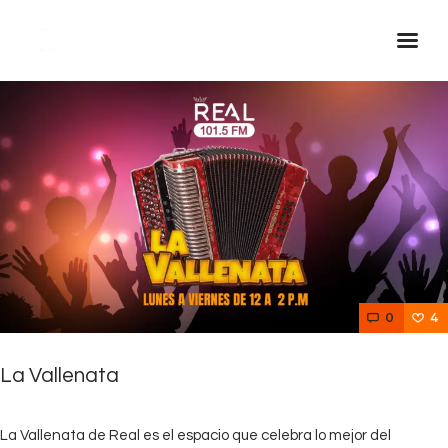
Inicio Real FM
Streaming
En Vivo
Descarga La APP
Programas
Noticias
0
4
Equipo
Sobre Nosotros
La Vallenata
Contactos
La Vallenata de Real es el espacio que celebra lo mejor del