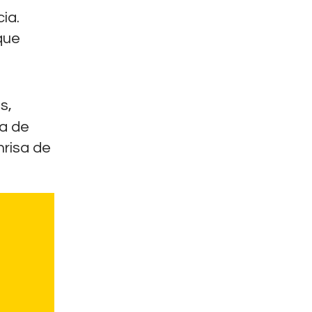
ia.
rque
s,
sa de
nrisa de