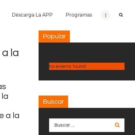
Descarga La APP
Programas
Popular
 a la
no events found
as
 la
Buscar
e a la
Buscar: