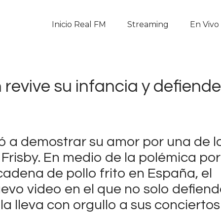
Inicio Real FM
Inicio Real FM
Streaming
En Vivo
Streaming
En Vivo
 revive su infancia y defiende
Descarga La APP
Programas
ió a demostrar su amor por una de l
Noticias
risby. En medio de la polémica por
Equipo
adena de pollo frito en España, el
vo video en el que no solo defiend
Sobre Nosotros
 lleva con orgullo a sus conciertos