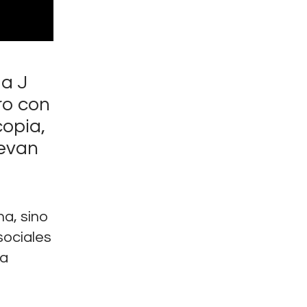
 a J
ro con
copia,
levan
na, sino
sociales
la