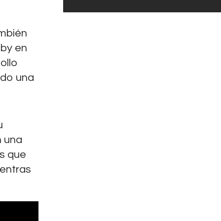
ambién
sby en
ollo
ndo una
u
n una
es que
ientras