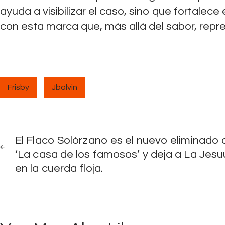
ayuda a visibilizar el caso, sino que fortale
con esta marca que, más allá del sabor, repre
Frisby
Jbalvin
Navegación
PREV
POST
El Flaco Solórzano es el nuevo eliminado 
de
‘La casa de los famosos’ y deja a La Jesu
en la cuerda floja.
entradas