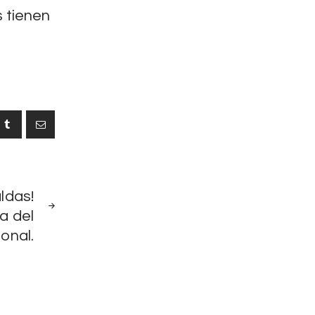
s tienen
NEXT
ldas!
POST
a del
onal.