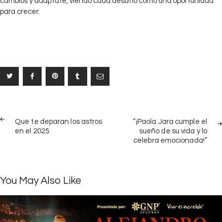
cambios y adáptate, viendo cada desafío como una oportunidad
para crecer.
Navegación
PREV
NEX
de
Que te deparan los astros
“¡Paola Jara cumple el
POST
POS
en el 2025
sueño de su vida y lo
entradas
celebra emocionada!”
You May Also Like