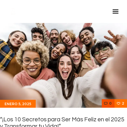
Inicio Real FM
Streaming
En Vivo
Descarga La APP
Programas
Noticias
Equipo
Sobre Nosotros
0
2
ENERO 5, 2025
Contactos
“¡Los 10 Secretos para Ser Más Feliz en el 2025
y Transformar tu Vida!”