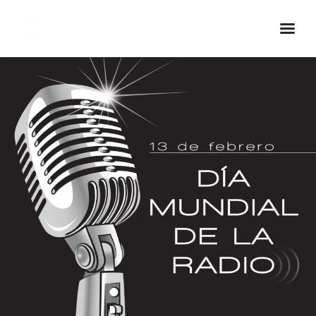
Inicio Real FM
Streaming
En Vivo
Descarga La APP
Programas
Noticias
Equipo
Sobre Nosotros
Contactos