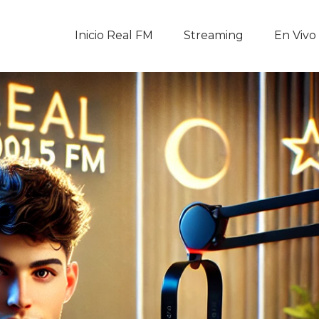
Inicio Real FM
Inicio Real FM
Streaming
En Vivo
Streaming
En Vivo
Descarga La APP
Programas
Noticias
Equipo
Sobre Nosotros