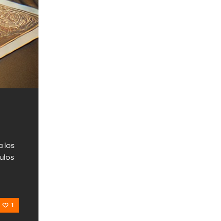
a los
ulos
1