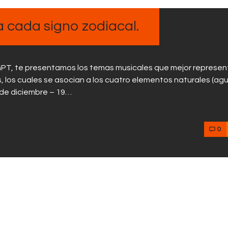
Contactos
a cada signo zodiacal.
hatGPT, te presentamos los temas musicales que mejor represen
os, los cuales se asocian a los cuatro elementos naturales (ag
2 de diciembre – 19…
0