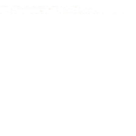
Inicio Real FM
Streaming
En Vivo
Descarga La APP
Programas
Noticias
Equipo
Sobre Nosotros