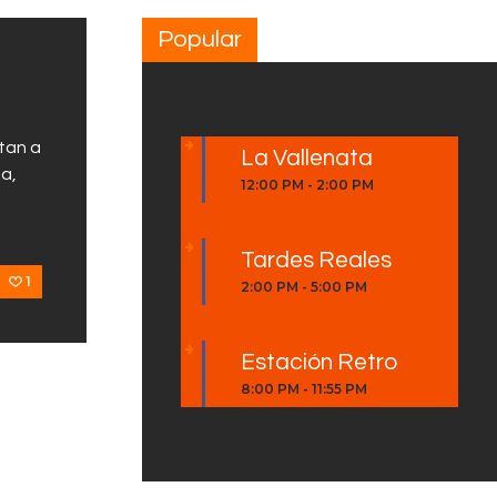
Popular
tan a
La Vallenata
ua,
12:00 PM
-
2:00 PM
Tardes Reales
1
2:00 PM
-
5:00 PM
Estación Retro
8:00 PM
-
11:55 PM