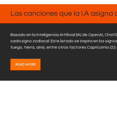
FEBRERO
21, 2025
Las canciones que la I.A asigna 
Basado en la Inteligencia Artificial (IA) de OpenAI, C
cada signo zodiacal. Este listado se inspira en los sign
fuego, tierra, aire), entre otros factores Capricornio (2
READ MORE