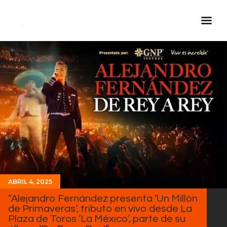
Inicio Real FM
Streaming
En Vivo
Descarga La APP
Programas
Noticias
Equipo
Sobre Nosotros
ABRIL 4, 2025
“Alejandro Fernández presenta ‘Un Millón
Contactos
de Primaveras’, tributo en vivo desde La
Plaza de Toros ‘La México’, parte de su