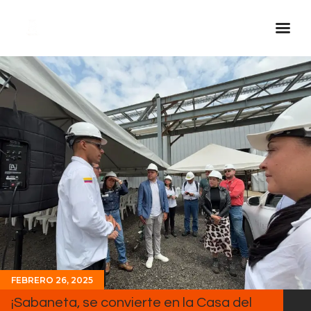
Inicio Real FM
Streaming
En Vivo
Descarga La APP
Programas
Noticias
Equipo
Sobre Nosotros
Contactos
FEBRERO 26, 2025
¡Sabaneta, se convierte en la Casa del